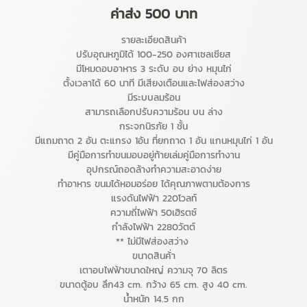
ค่าส่ง 500 บาท
รายละเอียดสินค้า
ปรับอุณหภูมิได้ 100-250 องศาเซลเซียส
มีโหมดอบอาหาร 3 ระดับ อบ ย่าง หมุนไก่
ตั้งเวลาได้ 60 นาที มีเสียงเตือนและไฟส่องสว่าง
มีระบบลมร้อน
สามารถเลือกปรับความร้อน บน ล่าง
กระจกนิรภัย 1 ชั้น
มีแถมถาด 2 อัน ตะแกรง 1อัน ที่ยกถาด 1 อัน แกนหมุนไก่ 1 อัน
มีคู่มือการทำขนมอบอยู่ท้ายเล่มคู่มือการทำงาน
อุปกรณ์ถอดล้างทำความสะอาดง่าย
ทำอาหาร ขนมได้หอมอร่อย ได้คุณภาพตามต้องการ
แรงดันไฟฟ้า 220โวลท์
ความถี่ไฟฟ้า 50เฮิรตซ์
กำลังไฟฟ้า 2280วัตต์
** ไม่มีไฟส่องสว่าง
ขนาดสินค้่า
เตาอบไฟฟ้าขนาดใหญ่ ความจุ 70 ลิตร
ขนาดตู้อบ ลึก43 cm. กว้าง 65 cm. สูง 40 cm.
น้ำหนัก 14.5 กก