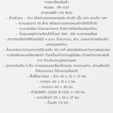
รายละเอียดสินค้า
Model : FR-V47
เตาอบไฟฟ้า (45 ลิตร)
- สำหรับอบ - ย่าง ได้อย่างหลากหลายเช่น ย่างไก่ เนื้อ ปลา อบเค้ก ฯลฯ
- ความจุขนาด 45 ลิตร พร้อมระบบแกนหมุนย่างไก่ได้ทั้งตัว
- ระบบลมร้อน (Convection) ด้วยการใช้ลมร้อนหมุนเวียน
- ตั้งอุณหภูมิความร้อนได้ตั้งแต่ 100- 250 องศาเซลเซียส
- สามารถเลือกใช้ฮีตเตอร์ได้ 4 แบบ ทั้งแบบบน, ล่าง, บนและล่างพร้อมกัน
แกนหมุนไก่ย่าง
- ตั้งเวลาในการปรุงอาหารได้นานถึง 60 นาที พร้อมไฟส่องสว่างภายในเตาอบ
- ภายในห้องอบเคลือบพ่นดำ ตัวเครื่องทำจากอลูมิเนียม ด้านหน้าเตาอบพ่นสี
ขาว ด้ามจับประตูสเแตนเลส
- อุปกรณ์เสริม 5 ชิ้น: ถาดอบขนมเคลือบอินาเมล, ตะแกรงย่าง, แกนเสียบไก่,
ที่จับตะแกรง ที่จับแกนเสียบไก่
- พื้นที่ในการอบ - ย่าง 40 x 32 x 27 ซม.
- ถาดอบ 40 x 31 x 2 ซม.
- ตะแกรง 40 x 30 ซม.
- กำลังไฟฟ้า 2,000 W./220 V.-50 Hz.
- ขนาดสินค้า 55 x 33 x 37 ซม.
- น้ำหนัก 7.5 กก.