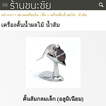
หน้าแรก
> หมวดเครื่องปั่น / คั้น >
เครื่องคั้นน้ำผลไม้ - น้ำส้ม
เครื่องคั้นน้ำผลไม้ น้ำส้ม
คั้นส้มกลมเล็ก (อลูมิเนียม)