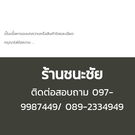
เป็นเนื้อหาของบทความหรือสินค้าโดยละเอียด
กรุณาใส่ข้อความ …
ร้านชนะชัย
ติดต่อสอบถาม
097-
9987449/ 089-2334949