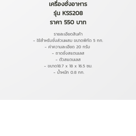
เครื่องชั่งอาหาร
รุ่น KSS208
ราคา 550 บาท
รายละเอียดสินค้า
- ใช้สำหรับชั่งส่วนผสม ขนาดพิกัด 5 กก.
- ค่าความละเอียด 20 กรัม
- ถาดชั่งสแตนเลส
- ตัวสแตนเลส
- ขนาด18.7 x 18 x 16.5 ซม.
- น้ำหนัก 0.8 กก.