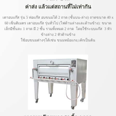
ค่าส่ง แล้วแต่สถานที่ไม่เท่ากัน
เตาอบแก๊ส รุ่น 5 ท่อแก๊ส อบขนมได้ 2 ถาด (ชั้นบน-ล่าง) ถาดขนาด 40 x
60 เซ็นติเมตร เตาอบแก๊ส รุ่นทั่วไป (ไฟด้านล่างและด้านข้าง): ขนาด
เล็กมีชั้นละ 1 ถาด มี 2 ชั้น รวมทั้งหมด 2 ถาด โดยใช้ระบบแก๊ส 3 หัว
ข้างล่าง 2 หัวด้านข้าง
ใช้อบขนมต่างๆได้เช่น ขนมหม้อแกง,เค้กเป็นต้น