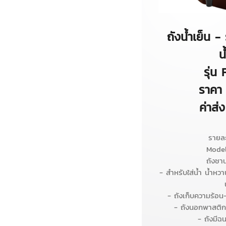
ถังน้ำเย็น - 
น
รุ่น
ราคา
ค่าส่
รายละ
Model
ถังชา
- สำหรับใส่น้ำ น้ำห
- ถังเก็บความร้อน-
- ถังนอกพาสติก
- ถังมีฉ