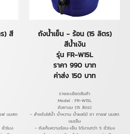
ร) สี
ถังน้ำเย็น - ร้อน (15 ลิตร)
สีน้ำเงิน
รุ่น FR-W15L
ราคา 990 บาท
ค่าส่ง 150 บาท
รายละเอียดสินค้า
Model : FR-W15L
ถังชานม (15 ลิตร)
กาแฟ นมสด
- สำหรับใส่น้ำ น้ำหวาน น้ำผลไม้ ชา กาแฟ นมสด
นมเย็น
ชั่วโมง
- ถังเก็บความร้อน-เย็น ได้นานกว่า 5 ชั่วโมง