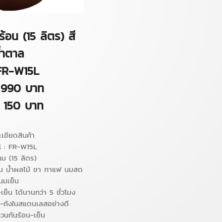
ร้อน (15 ลิตร) สี
้ำตาล
 FR-W15L
 990 บาท
ง 150 บาท
เอียดสินค้า
 : FR-W15L
นม (15 ลิตร)
วาน น้ำผลไม้ ชา กาแฟ นมสด
นมเย็น
เย็น ได้นานกว่า 5 ชั่วโมง
-ถังในสแตนเลสอย่างดี
นวนกันร้อน-เย็น