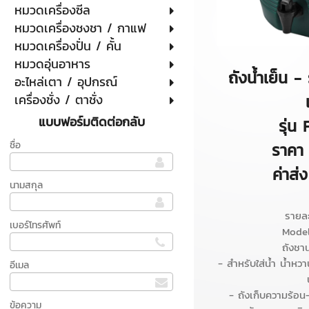
หมวดเครื่องซีล
หมวดเครื่องชงชา / กาแฟ
หมวดเครื่องปั่น / คั้น
หมวดอุ่นอาหาร
ถังน้ำเย็น - 
อะไหล่เตา / อุปกรณ์
เครื่องชั่ง / ตาชั่ง
แบบฟอร์มติดต่อกลับ
รุ่น
ชื่อ
ราคา
ค่าส่
นามสกุล
รายละ
เบอร์โทรศัพท์
Model
ถังชา
- สำหรับใส่น้ำ น้ำห
อีเมล
- ถังเก็บความร้อน-
ข้อความ